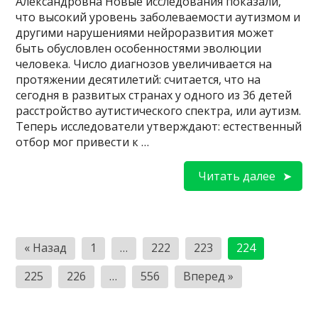
Александровна Новые исследования показали,
что высокий уровень заболеваемости аутизмом и
другими нарушениями нейроразвития может
быть обусловлен особенностями эволюции
человека. Число диагнозов увеличивается на
протяжении десятилетий: считается, что на
сегодня в развитых странах у одного из 36 детей
расстройство аутистического спектра, или аутизм.
Теперь исследователи утверждают: естественный
отбор мог привести к …
Читать далее
Пагинация
« Назад
1
…
222
223
224
записей
225
226
…
556
Вперед »