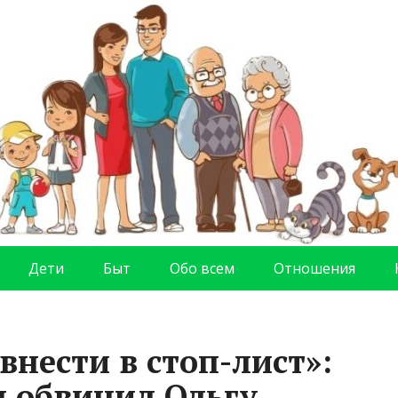
Дети
Быт
Обо всем
Отношения
 внести в стоп-лист»:
 обвинил Ольгу