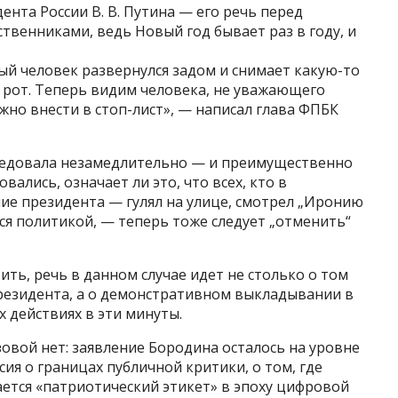
нта России В. В. Путина — его речь перед
твенниками, ведь Новый год бывает раз в году, и
ный человек развернулся задом и снимает какую-то
в рот. Теперь видим человека, не уважающего
ужно внести в стоп-лист», — написал глава ФПБК
ледовала незамедлительно — и преимущественно
ались, означает ли это, что всех, кто в
е президента — гулял на улице, смотрел „Иронию
тся политикой, — теперь тоже следует „отменить“
ить, речь в данном случае идет не столько о том
президента, а о демонстративном выкладывании в
х действиях в эти минуты.
овой нет: заявление Бородина осталось на уровне
ия о границах публичной критики, о том, где
ается «патриотический этикет» в эпоху цифровой