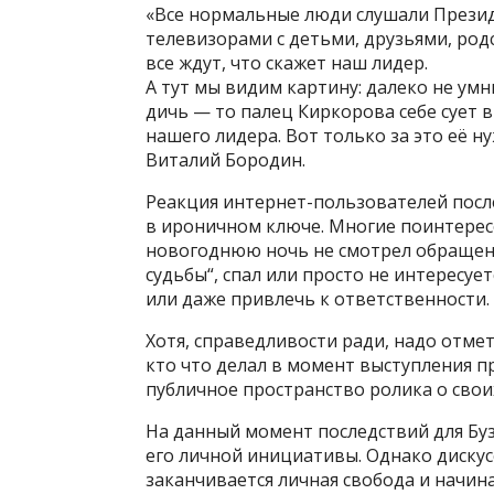
«Все нормальные люди слушали Президе
телевизорами с детьми, друзьями, родс
все ждут, что скажет наш лидер.
А тут мы видим картину: далеко не ум
дичь — то палец Киркорова себе сует 
нашего лидера. Вот только за это её н
Виталий Бородин.
Реакция интернет-пользователей пос
в ироничном ключе. Многие поинтересов
новогоднюю ночь не смотрел обращени
судьбы“, спал или просто не интересуе
или даже привлечь к ответственности.
Хотя, справедливости ради, надо отмет
кто что делал в момент выступления 
публичное пространство ролика о свои
На данный момент последствий для Буз
его личной инициативы. Однако дискусс
заканчивается личная свобода и начин