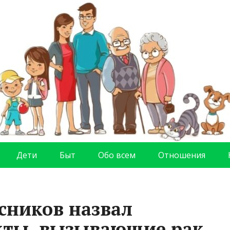
Дети
Быт
Обо всем
Отношения
ясников назвал
кты, вызывающие рак