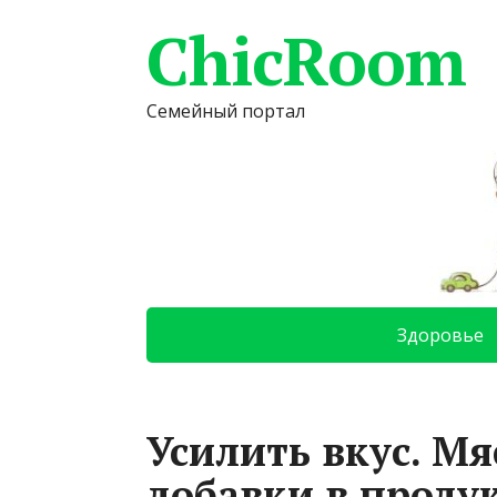
ChicRoom
Семейный портал
Здоровье
Усилить вкус. М
добавки в проду