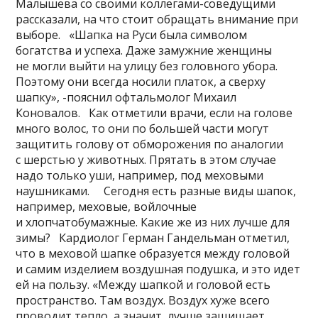
Малышева со своими коллегами-соведущими
рассказали, на что стоит обращать внимание при
выборе. «Шапка на Руси была символом
богатства и успеха. Даже замужние женщины
не могли выйти на улицу без головного убора.
Поэтому они всегда носили платок, а сверху
шапку», -пояснил офтальмолог Михаил
Коновалов. Как отметили врачи, если на голове
много волос, то они по большей части могут
защитить голову от обморожения по аналогии
с шерстью у животных. Прятать в этом случае
надо только уши, например, под меховыми
наушниками. Сегодня есть разные виды шапок,
например, меховые, войлочные
и хлопчатобумажные. Какие же из них лучше для
зимы? Кардиолог Герман Гандельман отметил,
что в меховой шапке образуется между головой
и самим изделием воздушная подушка, и это идет
ей на пользу. «Между шапкой и головой есть
пространство. Там воздух. Воздух хуже всего
проводит тепло, а значит, лучше защищает