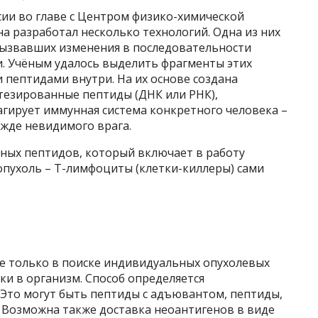
сии во главе с Центром физико-химической
а разработал несколько технологий. Одна из них
вызвавших изменения в последовательности
ли. Учёным удалось выделить фрагменты этих
 пептидами внутри. На их основе создана
тезированные пептиды (ДНК или РНК),
гирует иммунная система конкретного человека –
жде невидимого врага.
нных пептидов, который включает в работу
опухоль – Т-лимфоциты (клетки-киллеры) сами
е только в поиске индивидуальных опухолевых
вки в организм. Способ определяется
Это могут быть пептиды с адъю­вантом, пептиды,
 Возможна также доставка неоантигенов в виде