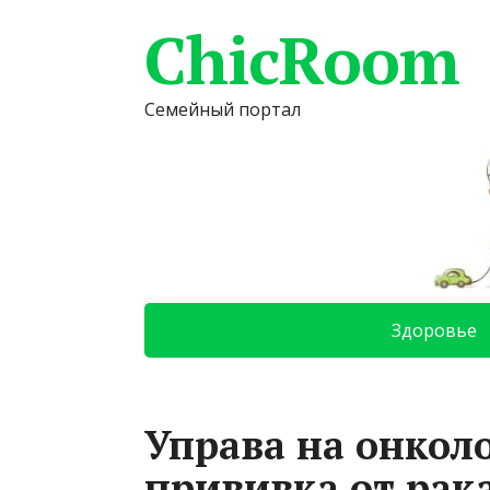
ChicRoom
Семейный портал
Здоровье
Управа на онкол
прививка от рак