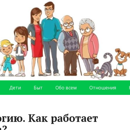
Дети
Быт
Обо всем
Отношения
огию. Как работает
а?