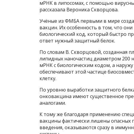
мРНК в липосомах, с помощью вирусных
рассказала Вероника Скворцова.
Учёные из ФМБА первыми в мире созд
вакцин. Их особенность в том, что они 
биологический код, который быстро про
ответ нужный защитный белок.
По словам В. Скворцовой, созданная 
липидных наночастиц диаметром 200 н
мРНК с биологическим кодом, а наруж
обеспечивают этой частице биосовмест
клетку.
По уровню выработки защитного белка
онковакцина имеют существенное пр
аналогами.
К тому же благодаря применению спе
вакцины фактически лишены опасных п
введения, оказываются сразу в иммунн
системы.