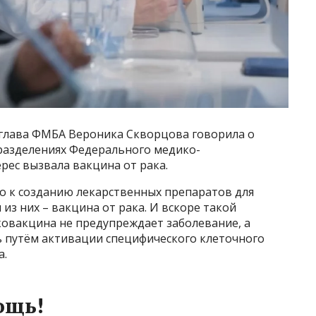
 глава ФМБА​ Вероника Скворцова говорила о
дразделениях Федерального медико-
ерес вызвала вакцина от рака.
о к созданию лекарственных препаратов для
з них – вакцина от рака. И вскоре такой
ковакцина не предупреждает заболевание, а
ь путём активации специфического клеточного
а.
ощь!