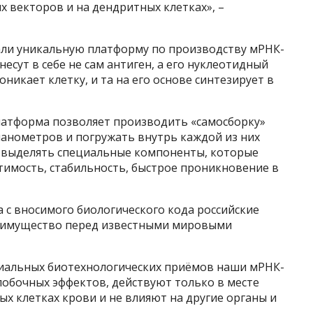
 векторов и на дендритных клетках», –
али уникальную платформу по производству мРНК-
несут в себе не сам антиген, а его нуклеотидный
никает клетку, и та на его основе синтезирует в
платформа позволяет производить «самосборку»
анометров и погружать внутрь каждой из них
у выделять специальные компоненты, которые
имость, стабильность, быст­рое проникновение в
 с вносимого биологического кода российские
еимущество перед известными мировыми
циальных биотехнологических приёмов наши мРНК-
обочных эффектов, действуют только в месте
ых клетках крови и не влияют на другие органы и