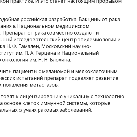
кой практике. И это станет настоящим прорывом
добная российская разработка. Вакцины от рака
тания в Национальном медицин­ском
. Препарат от рака совместно создают и
ьный исследовательский центр эпидемиологии и
а Н. Ф. Гамалеи, Московский научно-
титут им. П. А. Герцена и Национальный
онкологии им. Н. Н. Блохина.
учить пациенты с меланомой и мелкоклеточным
ических испытаний препарат подавляет развитие
к появления метастазов.
готовят к лицензированию уникальную технологию
а основе клеток иммунной системы, которые
альных случаях раковых заболеваний.