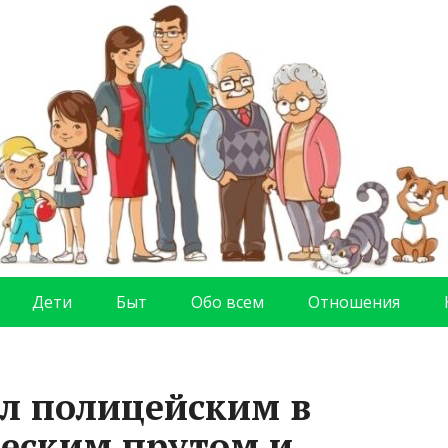
Дети
Быт
Обо всем
Отношения
л полицейским в
еским прутом и