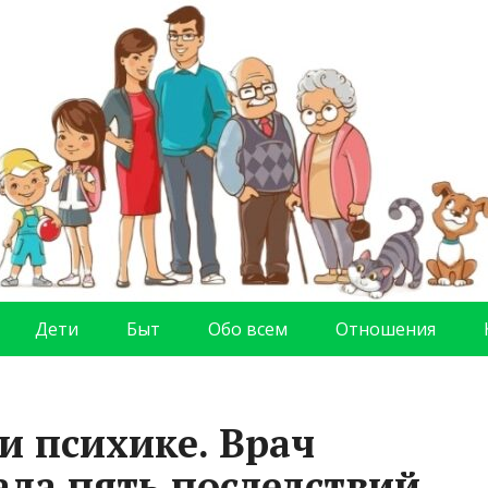
Дети
Быт
Обо всем
Отношения
и психике. Врач
ала пять последствий