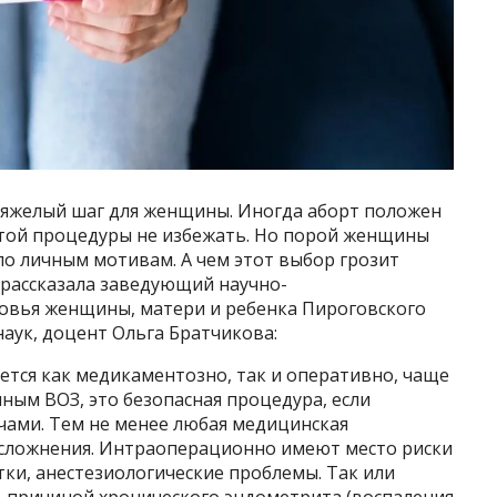
яжелый шаг для женщины. Иногда аборт положен
этой процедуры не избежать. Но порой женщины
по личным мотивам. А чем этот выбор грозит
u рассказала заведующий научно-
овья женщины, матери и ребенка Пироговского
аук, доцент Ольга Братчикова:
ется как медикаментозно, так и оперативно, чаще
ным ВОЗ, это безопасная процедура, если
ами. Тем не менее любая медицинская
осложнения. Интраоперационно имеют место риски
ки, анестезиологические проблемы. Так или
 причиной хронического эндометрита (воспаления