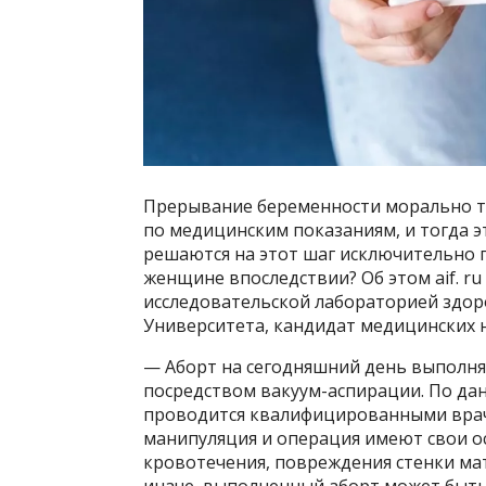
Прерывание беременности морально т
по медицинским показаниям, и тогда 
решаются на этот шаг исключительно 
женщине впоследствии? Об этом aif. r
исследовательской лабораторией здор
Университета, кандидат медицинских н
— Аборт на сегодняшний день выполня
посредством вакуум-аспирации. По дан
проводится квалифицированными врач
манипуляция и операция имеют свои 
кровотечения, повреждения стенки мат
иначе, выполненный аборт может быть