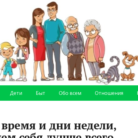
Дети
Быт
Обо всем
Отношения
время и дни недели,
ем себя лучше всего