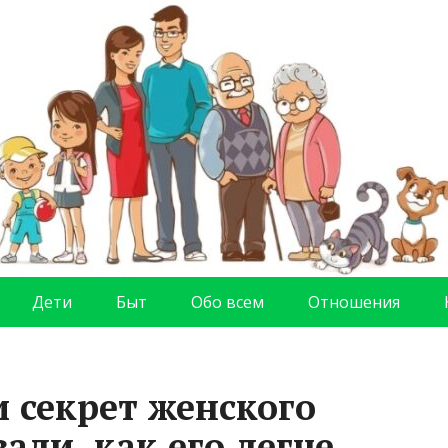
Дети
Быт
Обо всем
Отношения
 секрет женского
али, как его легче