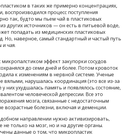
опластиком в таких же примерно концентрациях,
ути, воспроизводился процесс поступления
но так, будто мы пьем чай в пластиковых
 из других источников — он есть в питьевой воде,
может попадать из медицинских пластиковых
.д. Но, наверное, самый стандартный и частый путь
и чая.
 с микропалстиком эффект закупорки сосудов
сохранялся до семи дней и более. Потом кровоток
водила к изменениям в нервной системе. Ученые
е вялыми, нарушалась координация (это все из-за
ё у них ухудшалась память и появлялось состояние,
валентом человеческой депрессии. Все это
 поражения мозга, связанные с недостаточным
е возрастные болезни, включая и деменции.
подобном направлении нужно активизировать,
 не только на мозг, но и на другие органы.
лучены данные о том, что микропластик