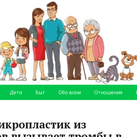
Дети
Быт
Обо всем
Отношения
икропластик из
в вызывает тромбы в