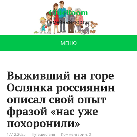
ChicRoom
Семейный портал
МЕНЮ
Выживший на горе
Ослянка россиянин
описал свой опыт
фразой «нас уже
похоронили»
17.12.2025
Путешествия
Комментарии: 0