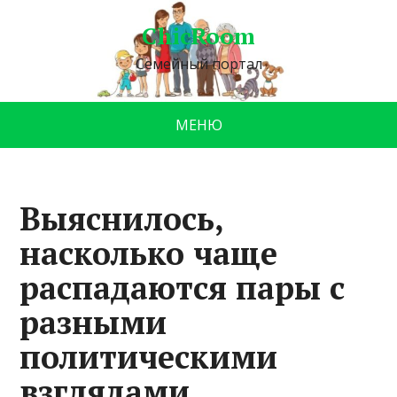
ChicRoom
Семейный портал
МЕНЮ
Выяснилось,
насколько чаще
распадаются пары с
разными
политическими
взглядами