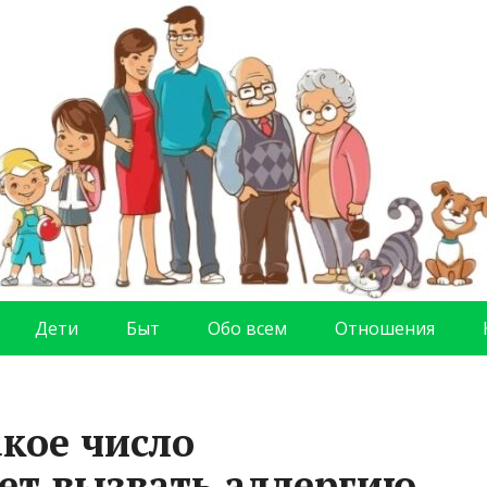
Дети
Быт
Обо всем
Отношения
акое число
ет вызвать аллергию