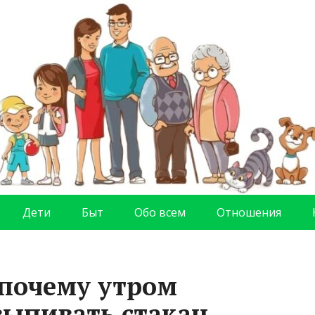
Дети
Быт
Обо всем
Отношения
 почему утром
выпивать стакан