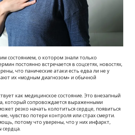
им состоянием, о котором знали только
ермин постоянно встречается в соцсетях, новостях,
ерены, что панические атаки есть едва ли не у
итают их «модным диагнозом» и обычной
твует как медицинское состояние. Это внезапный
ха, который сопровождается выраженными
ожет резко начать колотиться сердце, появиться
ие, чувство потери контроля или страх смерти.
щь, потому что уверены, что у них инфаркт,
 сердца.