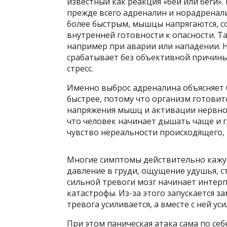
известный как реакция «бей или беги»
прежде всего адреналин и норадренали
более быстрым, мышцы напрягаются, с
внутренней готовности к опасности. Т
например при аварии или нападении. Н
срабатывает без объективной причины
стресс.
Именно выброс адреналина объясняет 
быстрее, потому что организм готовитс
напряжения мышц и активации нервной
что человек начинает дышать чаще и г
чувство нереальности происходящего, 
Многие симптомы действительно кажут
давление в груди, ощущение удушья, с
сильной тревоги мозг начинает инте
катастрофы. Из-за этого запускается з
тревога усиливается, а вместе с ней у
При этом паническая атака сама по себ