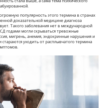
ность стала выше, а сама тема психического
табуированной.
 огромную популярность этого термина в странах
еменной доказательной медицине диагноза
твует. Такого заболевания нет в международной
ВСД годами могли скрываться тревожные
ессия, мигрень, анемия, эндокринные нарушения и
чи стараются уходить от расплывчатого термина
имптомов.