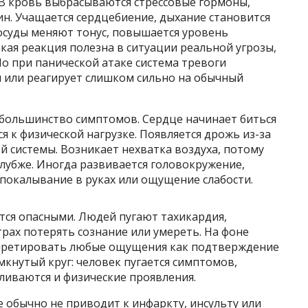
. В кровь выбрасываются стрессовые гормоны,
н. Учащается сердцебиение, дыхание становится
осуды меняют тонус, повышается уровень
акая реакция полезна в ситуации реальной угрозы,
о при панической атаке система тревоги
 или реагирует слишком сильно на обычный
большинство симптомов. Сердце начинает биться
я к физической нагрузке. Появляется дрожь из-за
 системы. Возникает нехватка воздуха, потому
лубже. Иногда развивается головокружение,
покалывание в руках или ощущение слабости.
ся опасными. Людей пугают тахикардия,
трах потерять сознание или умереть. На фоне
рпретировать любые ощущения как подтверждение
амкнутый круг: человек пугается симптомов,
силиваются и физические проявления.
е обычно не приводит к инфаркту, инсульту или