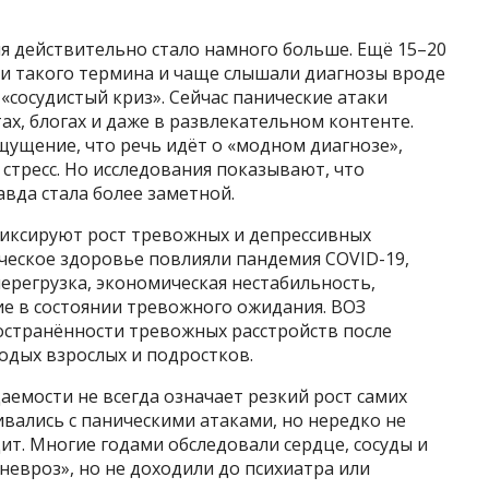
ня действительно стало намного больше. Ещё 15–20
ли такого термина и чаще слышали диагнозы вроде
«сосудистый криз». Сейчас панические атаки
ах, блогах и даже в развлекательном контенте.
ощущение, что речь идёт о «модном диагнозе»,
стресс. Но исследования показывают, что
вда стала более заметной.
фиксируют рост тревожных и депрессивных
ическое здоровье повлияли пандемия COVID-19,
ерегрузка, экономическая нестабильность,
ие в состоянии тревожного ожидания. ВОЗ
остранённости тревожных расстройств после
одых взрослых и подростков.
аемости не всегда означает резкий рост самих
вались с паническими атаками, но нередко не
ит. Многие годами обследовали сердце, сосуды и
невроз», но не доходили до психиатра или