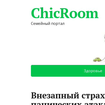
ChicRoom
Семейный портал
Здоровье
Внезапный страх
панических атак