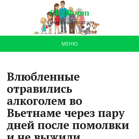
ChicRoom
Семейный портал
МЕНЮ
Влюбленные
отравились
алкоголем во
Вьетнаме через пару
дней после помолвки
и не выжили