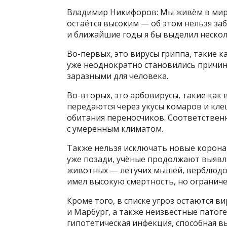
Владимир Никифоров: Мы живём в мире
остаётся высоким — об этом нельзя за
и ближайшие годы я бы выделил неско
Во-первых, это вирусы гриппа, такие к
уже неоднократно становились причино
заразными для человека.
Во-вторых, это арбовирусы, такие как 
передаются через укусы комаров и кл
обитания переносчиков. Соответствен
с умеренным климатом.
Также нельзя исключать новые коронав
уже позади, учёные продолжают выяв
животных — летучих мышей, верблюдов
имел высокую смертность, но огранич
Кроме того, в списке угроз остаются в
и Марбург, а также неизвестные патог
гипотетическая инфекция, способная 