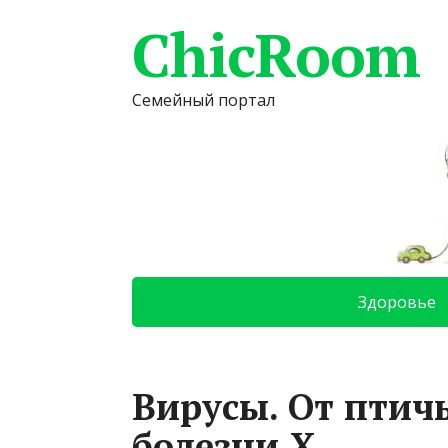
ChicRoom
Семейный портал
Здоровье
Вирусы. От птич
болезни Х