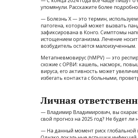
— С конца 2024 года всё чаще пишут о
упомянули. Расскажите более подробно
— Болезнь X — это термин, используе
патогена, который может вызвать панд
зафиксирована в Конго. Симптомы нап
истощением организма. Лечение носит 
возбудитель остаётся малоизученным.
Метапневмовирус (hMPV) — это респи
схожие с ОРВИ: кашель, насморк, пов
вируса, его активность может увеличи
избегать контакта с больными, прове
Личная ответственн
— Владимир Владимирович, вы охарак
свой прогноз на 2025 год? Не будет ли
— На данный момент риск глобальной 
Однако локальные вспышки инфекций —