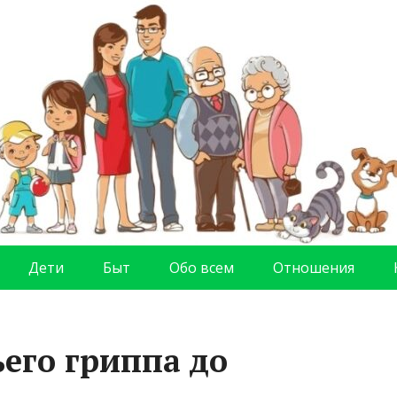
Дети
Быт
Обо всем
Отношения
ьего гриппа до