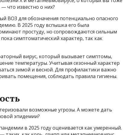
 болезни X и метапневмовирусе, о которых вы тоже
 — что известно о них?
мый ВОЗ для обозначения потенциально опасного
емию. В 2025 году вспышка его была
оминают простуду, но сопровождаются сильным
пока симптоматический характер, так как
раторный вирус, который вызывает симптомы,
ышение температуры. Учитывая сезонный характер
ваться зимой и весной. Для профилактики важно
тривать помещения, соблюдать правила гигиены.
ость
теризовали возможные угрозы. А можете дать
 новой эпидемии?
пандемии в 2025 году оценивается как умеренный.
 таких, как корь, грипп или метапневмовирус,