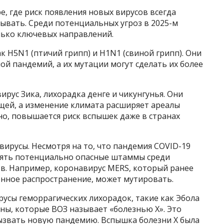
, где риск появления новых вирусов всегда
бывать. Среди потенциальных угроз в 2025-м
лько ключевых направлений.
ак H5N1 (птичий грипп) и H1N1 (свиной грипп). Они
й пандемий, а их мутации могут сделать их более
вирус Зика, лихорадка денге и чикунгунья. Они
ещей, а изменение климата расширяет ареалы
но, повышается риск вспышек даже в странах
ирусы. Несмотря на то, что пандемия COVID-19
лять потенциально опасные штаммы среди
. Например, коронавирус MERS, который ранее
енное распространение, может мутировать.
ирусы геморрагических лихорадок, такие как Эбола
ены, которые ВОЗ называет «болезнью X». Это
вызвать новую пандемию. Вспышка болезни X была