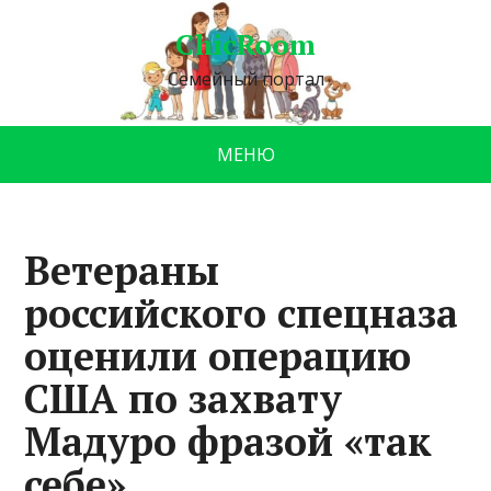
ChicRoom
Семейный портал
МЕНЮ
Ветераны
российского спецназа
оценили операцию
США по захвату
Мадуро фразой «так
себе»