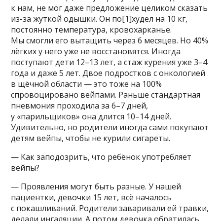
к нам, не мог даже предложение целиком сказать
из-за жуткой одышки. Он по[1]худел на 10 кг,
постоянно температура, кровохарканье.
Мы смогли его вытащить через 6 месяцев. Но 40%
лёгких у него уже не восстановятся. Иногда
поступают дети 12–13 лет, а стаж курения уже 3–4
года и даже 5 лет. Двое подростков с онкологией
в щёчной области — это тоже на 100%
спровоцировано вейпами. Раньше стандартная
пневмония проходила за 6–7 дней,
у «парильщиков» она длится 10–14 дней.
Удивительно, но родители иногда сами покупают
детям вейпы, чтобы не курили сигареты.
— Как заподозрить, что ребёнок употребляет
вейпы?
— Проявления могут быть разные. У нашей
пациентки, девочки 15 лет, всё началось
с покашливаний. Родители заваривали ей травки,
делали ингаляции. А потом девочка обратилась