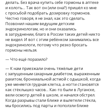
делать. Без врача купить себе гормоны в аптеке
и колоть… Так вот он (или она?) пришёл ко мне
с просьбой подобрать дозировку гормонов.
Честно говоря, я не знал, как это сделать.
Позвонил нашим ведущим детским
эндокринологам, но и они оказались
в затруднении, благо в России таких детей никто
не видел. И вот с этим ребёнком занимались все
эндокринологи, потому что резко бросать
гормоны нельзя.
— Что ещё поразило?
— К нам приезжали очень тяжёлые дети
с запущенным сахарным диабетом, выраженным
рахитом, бронхиальной астмой с одышкой, когда
уже меняется грудная клетка, а ногти становятся
как стёклышко часов… Как-то были в Луганске,
вели осмотр детей в школе, и начался обстрел.
Когда разрывы стали ближе и вылетели стёкла,
мы бросились под парты и поползли ближе