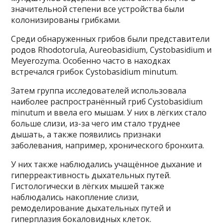
значительной степени все устройства были
колонизированы грибками.
Среди обнаруженных грибов были представители
родов Rhodotorula, Aureobasidium, Cystobasidium и
Meyerozyma. Особенно часто в находках
встречался грибок Cystobasidium minutum.
Затем группа исследователей использовала
наиболее распространённый гриб Cystobasidium
minutum и ввела его мышам. У них в лёгких стало
больше слизи, из-за чего им стало труднее
дышать, а также появились признаки
заболевания, например, хронического бронхита.
У них также наблюдались учащённое дыхание и
гиперреактивность дыхательных путей.
Гистологически в лёгких мышей также
наблюдались накопление слизи,
ремоделирование дыхательных путей и
гиперплазия бокаловидных клеток.