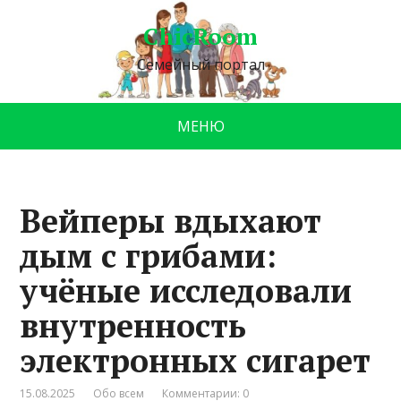
ChicRoom
Семейный портал
МЕНЮ
Вейперы вдыхают
дым с грибами:
учёные исследовали
внутренность
электронных сигарет
15.08.2025
Обо всем
Комментарии: 0