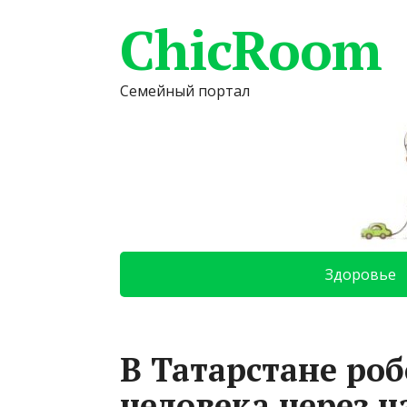
ChicRoom
Семейный портал
Здоровье
В Татарстане роб
человека через ч