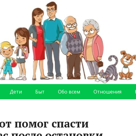
Дети
Быт
Обо всем
Отношения
от помог спасти
ас после остановки