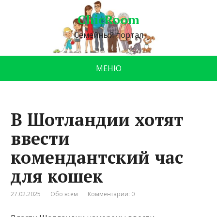
ChicRoom
Семейный портал
МЕНЮ
В Шотландии хотят
ввести
комендантский час
для кошек
27.02.2025
Обо всем
Комментарии: 0