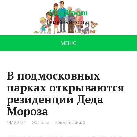
ChicRoom
Семейный портал
МЕНЮ
В подмосковных
парках открываются
резиденции Деда
Мороза
14.12.2024
Обо всем
Комментарии: 0