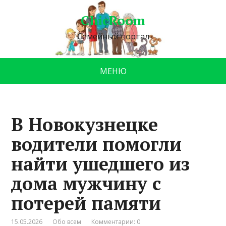
ChicRoom
Семейный портал
МЕНЮ
В Новокузнецке
водители помогли
найти ушедшего из
дома мужчину с
потерей памяти
15.05.2026
Обо всем
Комментарии: 0