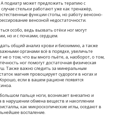
. А подиатр может предложить терапию с
 случае стельки работают уже как тренажёр,
естественные функции стопы, но работу венозно-
ессирование венозной недостаточности.
ться особо, ведь вызвать отёки ног могут
и, но и с почками, сердцем.
 сдать общий анализ крови и биохимию, а также
 важными органами всё в порядке, увеличьте
не о том, что вы много пьёте, а, наоборот, о том,
тёчность ног помогут достаточная физическая
уш. Также важно следить за минеральным
статок магния провоцирует судороги в ногах и
 Хорошо, если в вашем рационе появятся
киноа.
в большом пальце ноги, возникает внезапно и
ма в нарушении обмена веществ и накоплении
ристаллы, как микроскопические иглы, оседают в
ильнейшее воспаление.