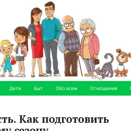
Дети
Быт
Обо всем
Отношения
сть. Как подготовить
му сезону