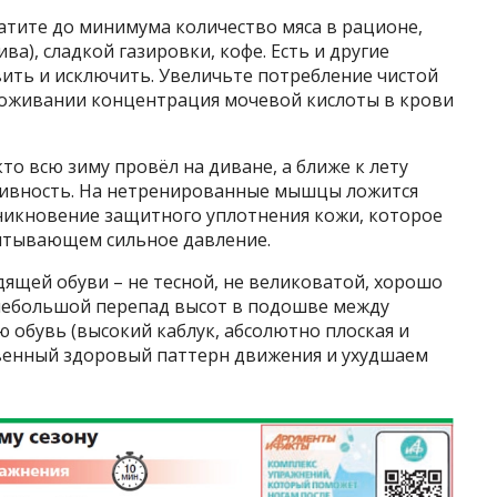
ратите до минимума количество мяса в рационе,
ва), сладкой газировки, кофе. Есть и другие
ить и исключить. Увеличьте потребление чистой
звоживании концентрация мочевой кислоты в крови
то всю зиму провёл на диване, а ближе к лету
тивность. На нетренированные мышцы ложится
зникновение защитного уплотнения кожи, которое
пытывающем сильное давление.
дящей обуви – не тесной, не великоватой, хорошо
небольшой перепад высот в подошве между
ю обувь (высокий каблук, абсолютно плоская и
венный здоровый паттерн движения и ухудшаем