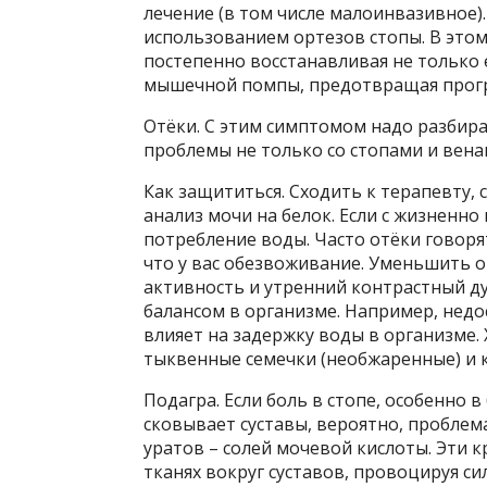
лечение (в том числе малоинвазивное)
использованием ортезов стопы. В этом
постепенно восстанавливая не только 
мышечной помпы, предотвращая прогр
Отёки. С этим симптомом надо разбира
проблемы не только со стопами и венам
Как защититься. Сходить к терапевту,
анализ мочи на белок. Если с жизненно
потребление воды. Часто отёки говорят 
что у вас обезвоживание. Уменьшить о
активность и утренний контрастный д
балансом в организме. Например, недо
влияет на задержку воды в организме.
тыквенные семечки (необжаренные) и 
Подагра. Если боль в стопе, особенно 
сковывает суставы, вероятно, пробле
уратов – солей мочевой кислоты. Эти к
тканях вокруг суставов, провоцируя с