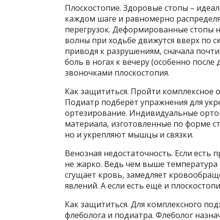
Плоскостопие. Здоровые стопы – идеа
каждом шаге и равномерно распределя
перегрузок. Деформированные стопы не
волны при ходьбе движутся вверх по ск
приводя к разрушениям, сначала почти
боль в ногах к вечеру (особенно посл
звоночками плоскостопия.
Как защититься. Пройти комплекс­ное 
Подиатр подберёт упражнения для укр
ортезирование. Индивидуальные ортоп
материала, изготовленные по форме с
но и укрепляют мышцы и связки.
Венозная недостаточность. Если есть п
не жарко. Ведь чем выше температура 
сгущает кровь, замедляет кровообращ
явлений. А если есть ещё и плоскостопи
Как защититься. Для комплексного под
флеболога и подиатра. Флеболог назн