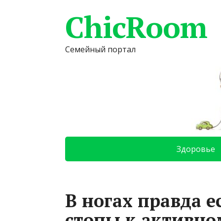
ChicRoom
Семейный портал
Здоровье
В ногах правда е
стопы к активно