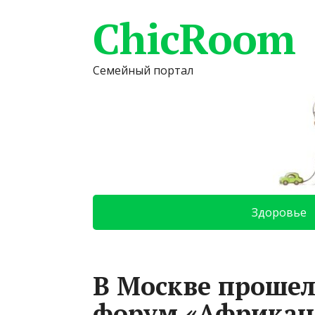
ChicRoom
Семейный портал
Здоровье
В Москве проше
форум «Африкан