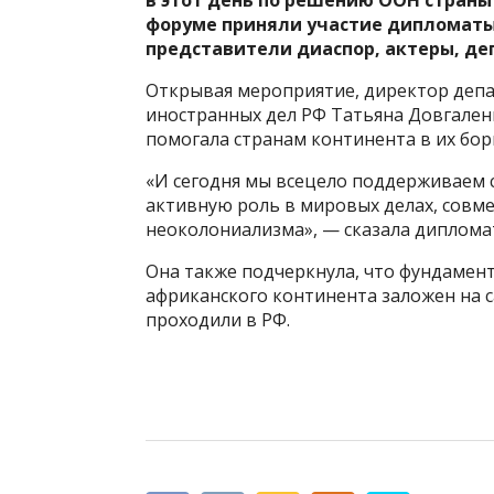
в этот день по решению ООН страны
форуме приняли участие дипломаты 
представители диаспор, актеры, де
Открывая мероприятие, директор депа
иностранных дел РФ Татьяна Довгаленк
помогала странам континента в их бор
«И сегодня мы всецело поддерживаем 
активную роль в мировых делах, совм
неоколониализма», — сказала диплома
Она также подчеркнула, что фундамен
африканского континента заложен на 
проходили в РФ.