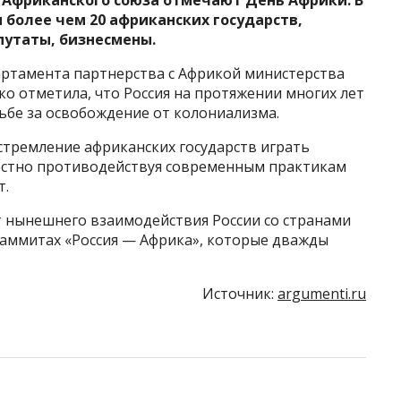
 Африканского союза отмечают День Африки. В
более чем 20 африканских государств,
путаты, бизнесмены.
ртамента партнерства с Африкой министерства
о отметила, что Россия на протяжении многих лет
ьбе за освобождение от колониализма.
стремление африканских государств играть
естно противодействуя современным практикам
т.
т нынешнего взаимодействия России со странами
саммитах «Россия — Африка», которые дважды
Источник:
argumenti.ru