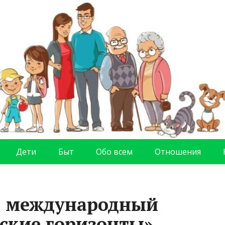
Дети
Быт
Обо всем
Отношения
л международный
ские горизонты»