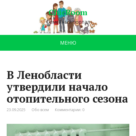
ChicRoom
Семейный портал
МЕНЮ
В Ленобласти
утвердили начало
отопительного сезона
23.09.2025
Обо всем
Комментарии: 0