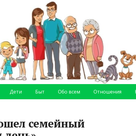
Дети
Быт
Обо всем
Отношения
рошел семейный
 день»