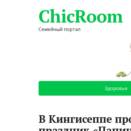
ChicRoom
Семейный портал
Здоровье
В Кингисеппе п
праздник «Папин