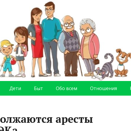
Дети
Быт
Обо всем
Отношения
должаются аресты
ЭКа