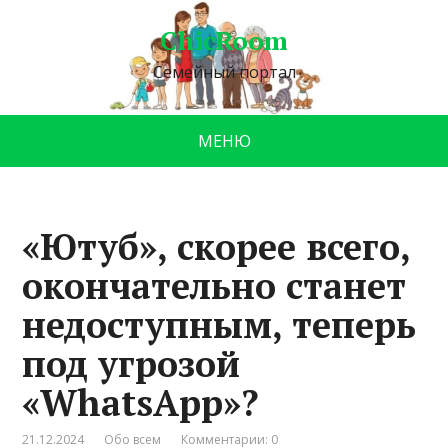
ChicRoom
Семейный портал
МЕНЮ
«Ютуб», скорее всего,
окончательно станет
недоступным, теперь
под угрозой
«WhatsApp»?
21.12.2024
Обо всем
Комментарии: 0