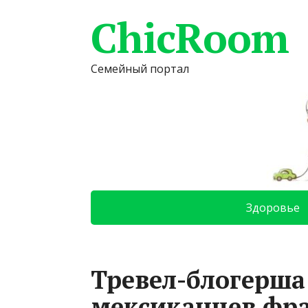
ChicRoom
Семейный портал
Здоровье
Тревел-блогерша
мексиканцев фра