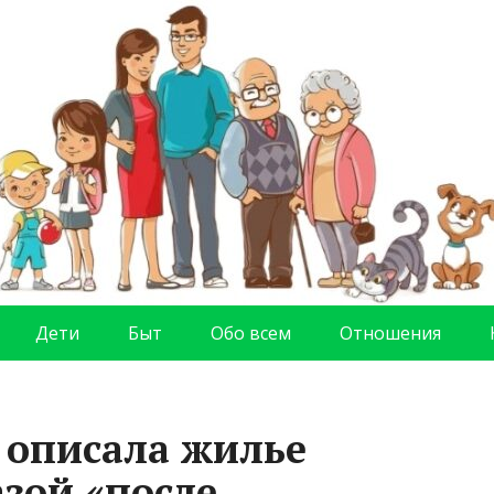
Дети
Быт
Обо всем
Отношения
 описала жилье
зой «после