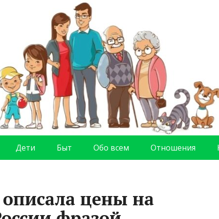
Дети
Быт
Обо всем
Отношения
 описала цены на
России фразой