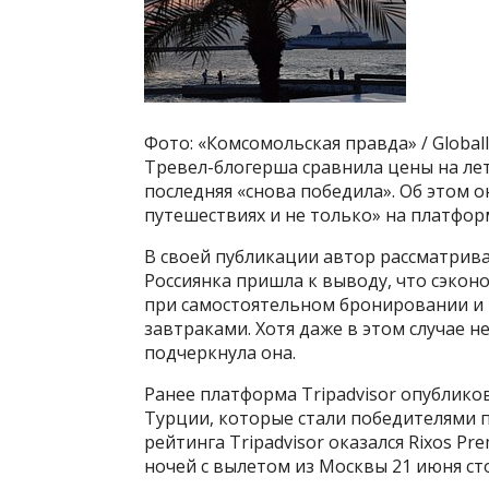
Фото: «Комсомольская правда» / Global
Тревел-блогерша сравнила цены на лет
последняя «снова победила». Об этом он
путешествиях и не только» на платфор
В своей публикации автор рассматривал
Россиянка пришла к выводу, что сэкон
при самостоятельном бронировании и п
завтраками. Хотя даже в этом случае н
подчеркнула она.
Ранее платформа Tripadvisor опублико
Турции, которые стали победителями пр
рейтинга Tripadvisor оказался Rixos Pre
ночей с вылетом из Москвы 21 июня сто