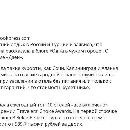
lookpress.com
ний отдых в России и Турции и заявила, что
а рассказала в блоге «Одна в чужом городе I О
ме «Дзен».
а такие курорты, как Сочи, Калининград и Аланья.
омить на отдыхе в родной стране получится лишь
ри заселении в отель без питания или только с
ет гарантий, что стоимость будет ниже,
вала ежегодный топ-10 отелей «все включено»
емии Travelers’ Choice Awards. На первой строчке
mium Belek в Белеке. Тур в этот отель на семь
ит от 589,7 тысячи рублей за двоих.