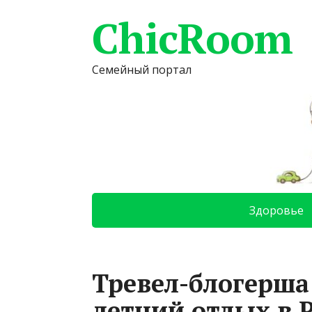
ChicRoom
Семейный портал
Здоровье
Тревел-блогерша
летний отдых в 