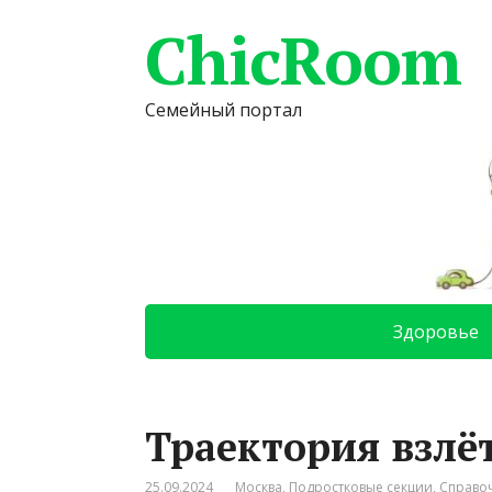
ChicRoom
Семейный портал
Здоровье
Траектория взлё
25.09.2024
Москва
,
Подростковые секции
,
Справо