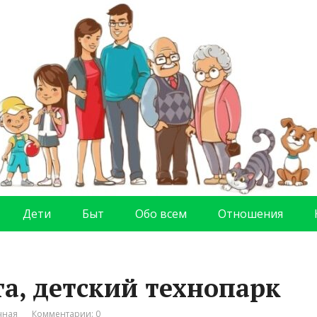
Дети
Быт
Обо всем
Отношения
та, детский технопарк
чная
Комментарии: 0