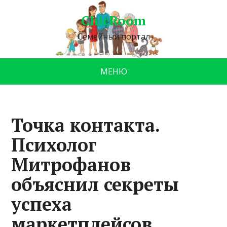
ChicRoom
Семейный портал
МЕНЮ
Точка контакта.
Психолог
Митрофанов
объяснил секреты
успеха
маркетплейсов