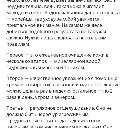
несколько лет и не думает заканчиваться. Оно и
неудивительно, ведь такая кожа выглядит
молодо и свежо. Родоначальники данного культа
ー корейцы, где уходу за собой уделяется
пристальное внимание. На самом же деле
добиться подобного результата не так уж и
сложно. Нужно лишь следовать нескольким
правилам.
Первое ー это ежедневное очищение кожи в
несколько этапов ー мицеллярной водой,
гидрофильным маслом и тоником.
Второе ー качественное увлажнение с помощью
кремов, сывороток, лосьонов и масок. Последние
можно делать раз в неделю, остальное ー по 2
раза в день, утром и вечером.
Третье ー регулярное отшелушивание. Оно не
должно быть чересчур агрессивным.
Предпочтение стоит отдать деликатным
пилингам, в том числе мягким кислотным. Они