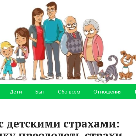
Дети
Быт
Обо всем
Отношения
с детскими страхами:
нку преодолеть страхи