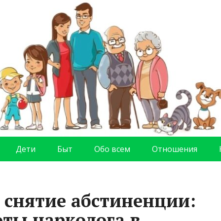
Дети
Быт
Обо всем
Отношения
и снятие абстиненции:
оты нарколога в