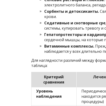
электролитного баланса, регидр
Сорбенты и детоксиканты.
Свя
крови.
Седативные и снотворные сре
системы, купировать тревогу и 
Гепатопротекторы и кардиоп
сердечной мышцы, на которые п
Витаминные комплексы.
Прежд
наблюдается у всех длительно 
Для наглядности различий между фор
таблица:
Критерий
Лечен
сравнения
Уровень
Периодическ
наблюдения
находится р
процедуры)