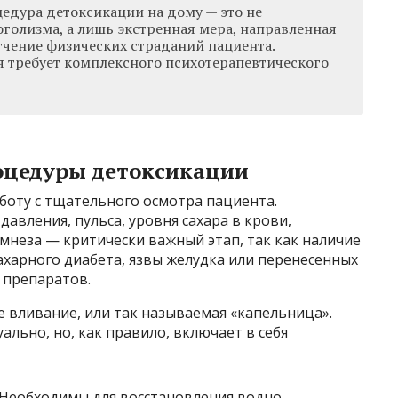
едура детоксикации на дому — это не
голизма, а лишь экстренная мера, направленная
гчение физических страданий пациента.
 требует комплексного психотерапевтического
оцедуры детоксикации
боту с тщательного осмотра пациента.
авления, пульса, уровня сахара в крови,
амнеза — критически важный этап, так как наличие
ахарного диабета, язвы желудка или перенесенных
 препаратов.
 вливание, или так называемая «капельница».
льно, но, как правило, включает в себя
Необходимы для восстановления водно-