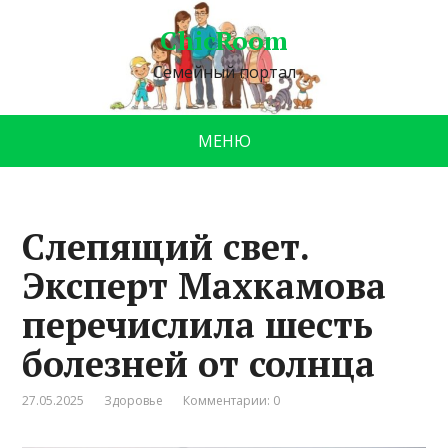
ChicRoom
Семейный портал
МЕНЮ
Слепящий свет.
Эксперт Махкамова
перечислила шесть
болезней от солнца
27.05.2025
Здоровье
Комментарии: 0