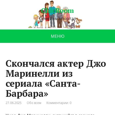
ChicRoom
Семейный портал
МЕНЮ
Скончался актер Джо
Маринелли из
сериала «Санта-
Барбара»
27.06.2025
Обо всем
Комментарии: 0