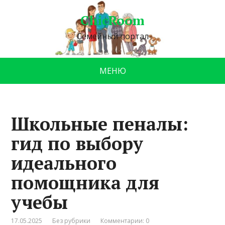
ChicRoom
Семейный портал
МЕНЮ
Школьные пеналы:
гид по выбору
идеального
помощника для
учебы
17.05.2025
Без рубрики
Комментарии: 0