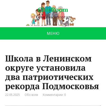
ChicRoom
Семейный портал
МЕНЮ
Школа в Ленинском
округе установила
два патриотических
рекорда Подмосковья
22.05.2025
Обо всем
Комментарии: 0