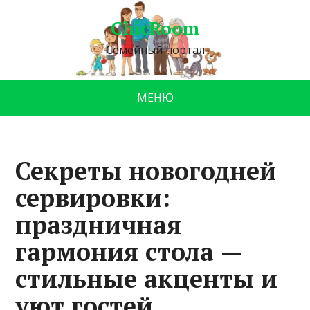
ChicRoom
Семейный портал
МЕНЮ
Секреты новогодней
сервировки:
праздничная
гармония стола —
стильные акценты и
уют гостей