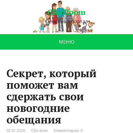
ChicRoom
Семейный портал
МЕНЮ
Секрет, который
поможет вам
сдержать свои
новогодние
обещания
02.01.2026
Обо всем
Комментарии: 0