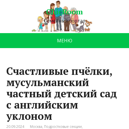
ChicRoom
Семейный портал
МЕНЮ
Счастливые пчёлки,
мусульманский
частный детский сад
с английским
уклоном
20.09.2024
Москва
,
Подростковые секции
,