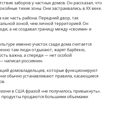
ствие заборов у частных домов. Он рассказал, что
окойные тихие зоны. Они застраивались в XX веке.
а как часть района. Передний двор, так
уальной зоной, чем личной территорией. Он
юди, а не создавал границу между «своими» и
ультуре именно участок сзади дома считается
менно там люди отдыхают, жарят барбекю,
ость важна, а спереди — нет особой
— написал россиянин.
иаций домовладельцев, которые функционируют
они обычно устанавливают правила, касающиеся
ов.
жизни в США фразой «не получилось привыкнуть».
се продукты продаются большими объемами.