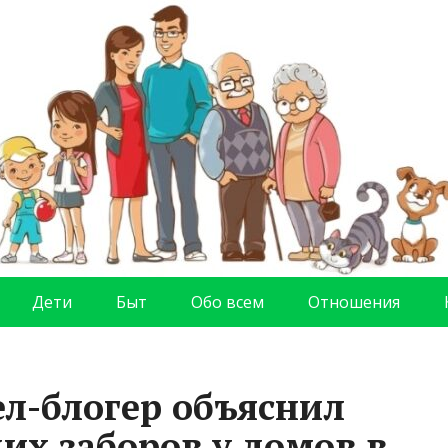
Дети
Быт
Обо всем
Отношения
ел-блогер объяснил
их заборов у домов в