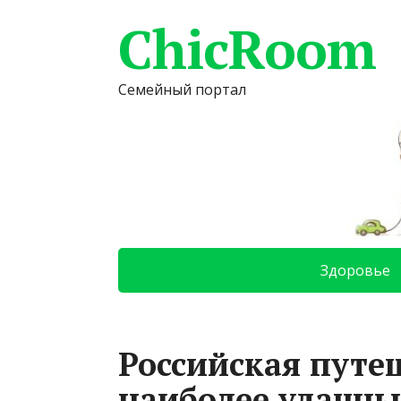
ChicRoom
Семейный портал
Здоровье
Российская путе
наиболее удачны