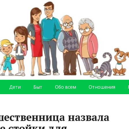
Дети
Быт
Обо всем
Отношения
шественница назвала
е стойки для