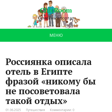
ChicRoom
Семейный портал
МЕНЮ
Россиянка описала
отель в Египте
фразой «никому бы
не посоветовала
такой отдых»
01.06.2025
Путешествия
Комментарии: 0