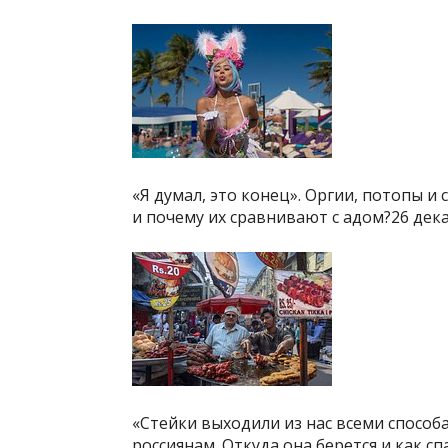
«Я думал, это конец». Оргии, потопы и
и почему их сравнивают с адом?26 дек
«Стейки выходили из нас всеми способ
россиянам. Откуда она берется и как сп