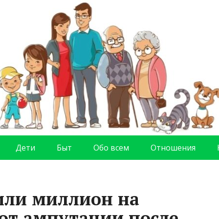
Дети
Быт
Обо всем
Отношения
или миллион на
 от ампутации после