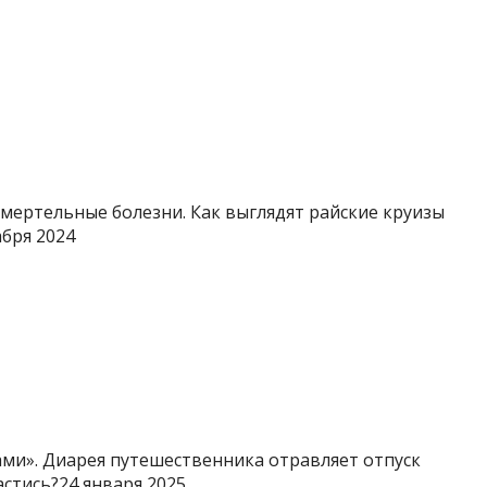
 смертельные болезни. Как выглядят райские круизы
абря 2024
ами». Диарея путешественника отравляет отпуск
астись?24 января 2025