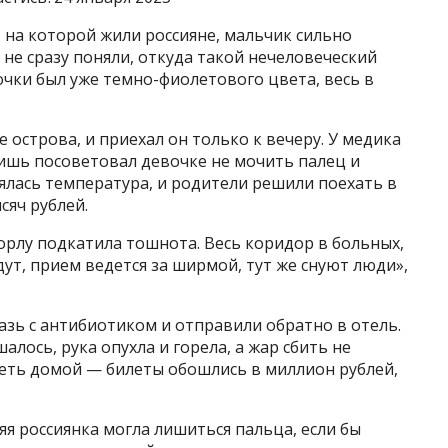
, на которой жили россияне, мальчик сильно
е сразу поняли, откуда такой нечеловеческий
дочки был уже темно-фиолетового цвета, весь в
е острова, и приехал он только к вечеру. У медика
лишь посоветовал девочке не мочить палец и
ялась температура, и родители решили поехать в
сяч рублей.
горлу подкатила тошнота. Весь коридор в больных,
дут, прием ведется за ширмой, тут же снуют люди»,
азь с антибиотиком и отправили обратно в отель.
лось, рука опухла и горела, а жар сбить не
теть домой — билеты обошлись в миллион рублей,
яя россиянка могла лишиться пальца, если бы