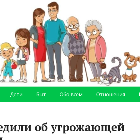
Дети
Быт
Обо всем
Отношения
едили об угрожающей
и