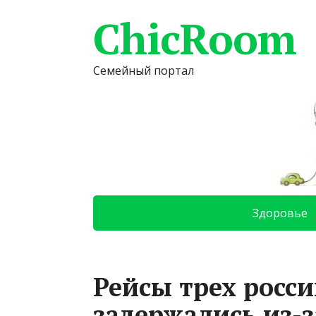
ChicRoom
Семейный портал
Здоровье
Рейсы трех росс
задержались из-