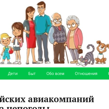
Дети
Быт
Обо всем
Отношения
ийских авиакомпаний
за непогоды